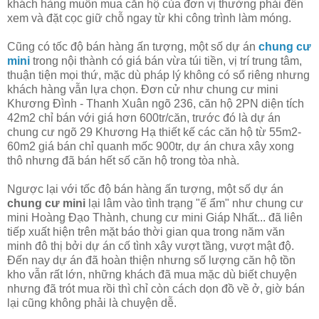
khách hàng muốn mua căn hộ của đơn vị thường phải đến
xem và đặt cọc giữ chỗ ngay từ khi công trình làm móng.
Cũng có tốc độ bán hàng ấn tượng, một số dự án
chung cư
mini
trong nội thành có giá bán vừa túi tiền, vị trí trung tâm,
thuận tiện mọi thứ, mặc dù pháp lý không có sổ riêng nhưng
khách hàng vẫn lựa chọn. Đơn cử như chung cư mini
Khương Đình - Thanh Xuân ngõ 236, căn hộ 2PN diện tích
42m2 chỉ bán với giá hơn 600tr/căn, trước đó là dự án
chung cư ngõ 29 Khương Hạ thiết kế các căn hộ từ 55m2-
60m2 giá bán chỉ quanh mốc 900tr, dự án chưa xây xong
thô nhưng đã bán hết số căn hộ trong tòa nhà.
Ngược lại với tốc độ bán hàng ấn tượng, một số dự án
chung cư mini
lại lâm vào tình trạng "ế ẩm" như chung cư
mini Hoàng Đạo Thành, chung cư mini Giáp Nhất... đã liên
tiếp xuất hiện trên mặt báo thời gian qua trong năm văn
minh đô thị bởi dự án cố tình xây vượt tầng, vượt mật độ.
Đến nay dự án đã hoàn thiện nhưng số lượng căn hộ tồn
kho vẫn rất lớn, những khách đã mua mặc dù biết chuyện
nhưng đã trót mua rồi thì chỉ còn cách dọn đồ về ở, giờ bán
lại cũng không phải là chuyện dễ.