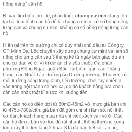
hồng riêng" căn hộ.
Đi vào tìm hiểu thực tế, phân khúc
chung cư mini
đang tồn
tại hai loại hình căn hộ đó là chung cư mini có sổ hồng riêng
từng căn và chung cư mini không có sổ hồng riêng từng căn
hộ.
Hiện tại trên thị trường chỉ có duy nhất chủ đầu tư Công ty
CP Minh Đại Lộc chuyên xây dựng chung cư mini và làm sổ
riêng cho từng căn sau 3 tháng kể từ ngày bàn giao dự án
cho cư dân về ở. Vị trí dự án chủ yếu thuộc địa phận
phường Đông Ngạc, quận Bắc Từ Liêm, gần cầu Thăng
Long, cầu Nhật Tân, đường An Dương Vương. Khu vực có
môi trường sống trong lành, tiện trường, chợ, tuy nhiên đi
vào trong nội thành sẽ hơi xa, do đó khách hàng lựa chọn
cần cân nhắc thật kĩ trước khi xuống tiền.
Các căn hộ có diện tích từ 30m2-45m2 với mức giá bán chỉ
từ 475tr-780tr/căn, giá bán đã gồm chi phí làm sổ, nội thất
cơ bản, khách hàng mua nhà chỉ việc xách vali về ở. Các
căn hộ được bán với tốc độ rất nhanh, thông thường công
trình xây thô đến tầng 2 hoặc 3 là đã bán hết số căn hộ,